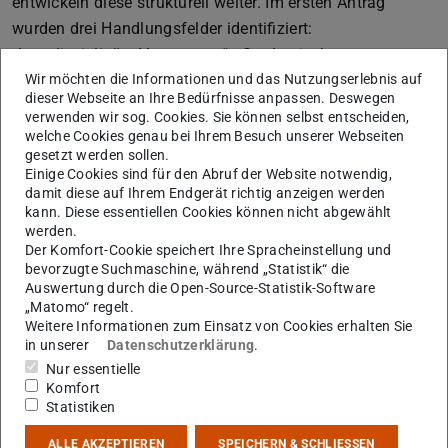
entwickeln diese strukturell weiter. Im ersten Antrag
wurden drei Handlungsfelder identifiziert:
„Interdisziplinäre Vernetzung“, „Studentisches
Wir möchten die Informationen und das Nutzungserlebnis auf
Engagement“ sowie „Stärkung MINT“. Die Projektstruktur
dieser Webseite an Ihre Bedürfnisse anpassen. Deswegen
von KI²VA wurde für den zweiten Förderzeitraum
verwenden wir sog. Cookies. Sie können selbst entscheiden,
angepasst. Dem Anspruch einer interdisziplinären und
welche Cookies genau bei Ihrem Besuch unserer Webseiten
gesetzt werden sollen.
vielfältigen Universität folgend, entwickelt KI²VA bewährte
Einige Cookies sind für den Abruf der Website notwendig,
Schwerpunktthemen, ergänzt um das neue Thema
damit diese auf Ihrem Endgerät richtig anzeigen werden
„Brückenkonzept Schule – Universität“, weiter und
kann. Diese essentiellen Cookies können nicht abgewählt
werden.
fokussiert noch stärker auf die Querschnittsthemen
Der Komfort-Cookie speichert Ihre Spracheinstellung und
Interdisziplinarität, Internationalität sowie Gender und
bevorzugte Suchmaschine, während „Statistik“ die
Diversity. Die geplanten Maßnahmen richten sich
Auswertung durch die Open-Source-Statistik-Software
„Matomo“ regelt.
besonders an StudienanfängerInnen, um sie in der für den
Weitere Informationen zum Einsatz von Cookies erhalten Sie
Studienerfolg wichtigen Studieneingangsphase zu
in unserer
Datenschutzerklärung
.
unterstützen.
Nur essentielle
Komfort
Statistiken
Welche Ziele verfolgt das Projekt?
ALLE AKZEPTIEREN
SPEICHERN & SCHLIESSEN