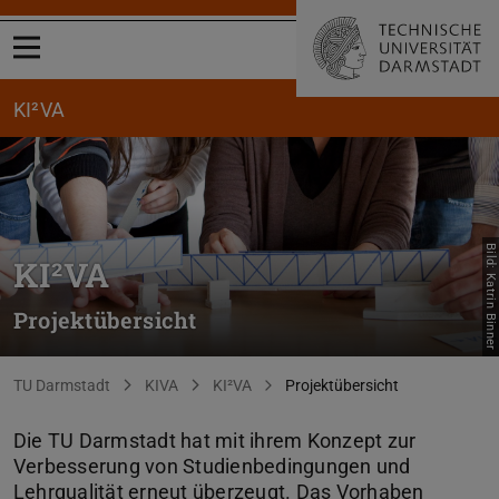
Menü öffnen
KI²VA
Bild: Katrin Binner
KI²VA
Projektübersicht
Sie befinden sich hier:
TU Darmstadt
KIVA
KI²VA
Projektübersicht
Die TU Darmstadt hat mit ihrem Konzept zur
Verbesserung von Studienbedingungen und
Lehrqualität erneut überzeugt. Das Vorhaben