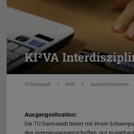
KI²VA Interdiszipli
Sie befinden sich hier:
TU Darmstadt
KIVA
Querschnittsthemen
Ausgangssituation:
Die TU Darmstadt bietet mit ihrem Schwerpu
den Ingenieurwissenschaften, gut ausgebau