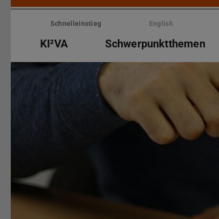
Menü
überspringen
Schnelleinstieg
English
KI²VA
Schwerpunktthemen