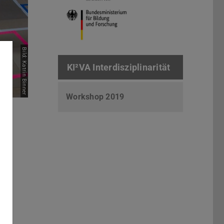
Bild: Katrin Binner
KI²VA Interdisziplinarität
Workshop 2019