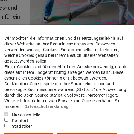
es- und
 für ein
 gerecht
Wir möchten die Informationen und das Nutzungserlebnis auf
ultur
dieser Webseite an Ihre Bedürfnisse anpassen. Deswegen
verwenden wir sog. Cookies. Sie können selbst entscheiden,
ch zu
welche Cookies genau bei Ihrem Besuch unserer Webseiten
den und
gesetzt werden sollen.
Einige Cookies sind für den Abruf der Website notwendig, damit
t. Neben flexiblen interdisziplinären
diese auf Ihrem Endgerät richtig anzeigen werden kann. Diese
essentiellen Cookies können nicht abgewählt werden.
ster können Studierende „interdisziplinäre
Der Komfort-Cookie speichert Ihre Spracheinstellung und
 der interdisziplinären „Studienbereiche“
bevorzugte Suchmaschine, während „Statistik“ die Auswertung
durch die Open-Source-Statistik-Software „Matomo“ regelt.
en zu bearbeiten.
Weitere Informationen zum Einsatz von Cookies erhalten Sie in
unserer
Datenschutzerklärung
.
t es weiterhin Herausforderungen bei der
Nur essentielle
 zentraler Ebene bearbeitet werden müssen. Dies
Komfort
Statistiken
isation und Durchführung interdisziplinärer