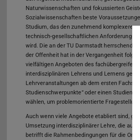
Naturwissenschaften und fokussierten Geist
Sozialwissenschaften beste Voraussetzungen
Studium, das den zunehmend komplexeren
technisch-gesellschaftlichen Anforderungen
wird. Die an der TU Darmstadt herrschende K
der Offenheit hat in der Vergangenheit folgli
vielfältigen Angeboten des fachübergreifen
interdisziplinären Lehrens und Lernens geführ
Lehrveranstaltungen ab dem ersten Fachseme
Studienschwerpunkte“ oder einen Studiengang
wählen, um problemorientierte Fragestellung
Auch wenn viele Angebote etabliert sind, gib
Umsetzung interdisziplinärer Lehre, die auf
betrifft die Rahmenbedingungen für die Organ