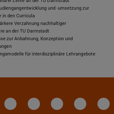
linärer Lehre an der TU Darmstadt
Studiengangentwicklung und -umsetzung zur
 in den Curricula
tärkere Verzahnung nachhaltiger
hre an der TU Darmstadt
esse zur Anbahnung, Konzeption und
tungen
ungsmodelle für interdisziplinäre Lehrangebote
LinkedIn-Seite der TU Darmstadt
Instagram-Kanal der TU 
Bluesky-Kanal de
Facebook-
You