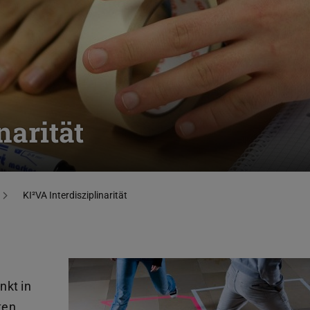
narität
KI²VA Interdisziplinarität
nkt in
ten