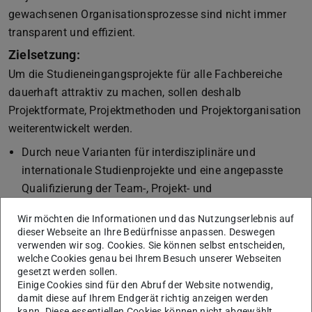
gewachsenen Organisationsprozesse sind nicht immer
transparent und effizient.
Zielsetzung:
Um die Studieneingangsprojekte für alle Fachbereiche
dauerhaft attraktiv zu machen, sollen deshalb
Projektformate, Projektmethoden und Projektorganisation
weiterentwickelt werden.
Durch neue Varianten für interdisziplinäre und
internationale Studienprojekte und eine angepasste
Qualifizierung der Team-, Projekt- und
Fachbegleitungen soll den unterschiedlichen Bedarfen
Wir möchten die Informationen und das Nutzungserlebnis auf
der Fachbereiche und der wachsenden Internationalität
dieser Webseite an Ihre Bedürfnisse anpassen. Deswegen
der Studierenden Rechnung getragen werden.
verwenden wir sog. Cookies. Sie können selbst entscheiden,
welche Cookies genau bei Ihrem Besuch unserer Webseiten
Der didaktische Rahmen für die Themenfindung,
gesetzt werden sollen.
Aufgabenentwicklung und Problemlösung in
Einige Cookies sind für den Abruf der Website notwendig,
interdisziplinären Studienprojekten soll durch eine
damit diese auf Ihrem Endgerät richtig anzeigen werden
kann. Diese essentiellen Cookies können nicht abgewählt