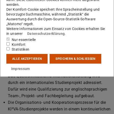
fachlich-methodische Leitidee weiter konkretisiert
werden.
werden.
Der Komfort-Cookie speichert Ihre Spracheinstellung und
Die Organisations- und Kooperationsprozesse sollen in
bevorzugte Suchmaschine, während „Statistik“ die
Auswertung durch die Open-Source-Statistik-Software
die Standardprozesse der TU Darmstadt integriert
„Matomo“ regelt.
werden.
Weitere Informationen zum Einsatz von Cookies erhalten Sie
in unserer
Datenschutzerklärung
.
Maßnahmen:
Nur essentielle
In enger Zusammenarbeit mit den Fachbereichen und
Komfort
Instituten wird ein Portfolio von Projektformaten
Statistiken
entwickelt, das die „Maßkonfektion“ von
ALLE AKZEPTIEREN
SPEICHERN & SCHLIESSEN
interdisziplinären Projekten für die Fachbereiche
Impressum
erlaubt.
Das Querschnittsthema Internationalisierung wird
durch ein internationales Studienprojekt adressiert.
Dafür wird eine Qualifizierung zur englischsprachigen
Team-, Projekt- und Fachbegleitung aufgebaut.
Die Organisations- und Kooperationsprozesse für die
KI²VA-Studienprojekte werden in einem kontinuierlichen