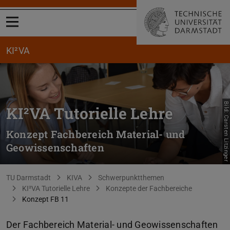
Menü öffnen
KI²VA
Bild: Carsten Litzinger
KI²VA Tutorielle Lehre
Konzept Fachbereich Material- und
Geowissenschaften
Sie befinden sich hier:
TU Darmstadt
KIVA
Schwerpunktthemen
KI²VA Tutorielle Lehre
Konzepte der Fachbereiche
Konzept FB 11
Der Fachbereich Material- und Geowissenschaften