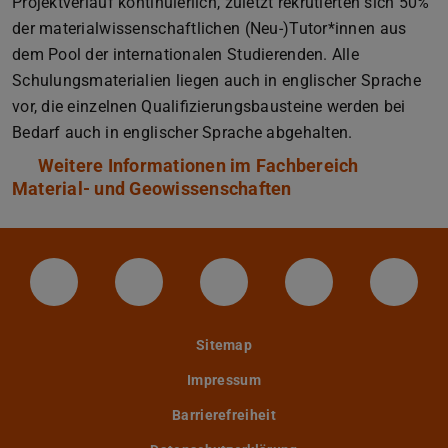
Projektverlauf kontinuierlich, zuletzt rekrutierten sich 50%
der materialwissenschaftlichen (Neu-)Tutor*innen aus
dem Pool der internationalen Studierenden. Alle
Schulungsmaterialien liegen auch in englischer Sprache
vor, die einzelnen Qualifizierungsbausteine werden bei
Bedarf auch in englischer Sprache abgehalten.
Weitere Informationen im Fachbereich
Material- und Geowissenschaften
LinkedIn-Seite der TU Darmstadt
Instagram-Kanal der TU Darmstad
Bluesky-Kanal der TU D
Facebook-Seite
YouTu
Sitemap
Impressum
Barrierefreiheit