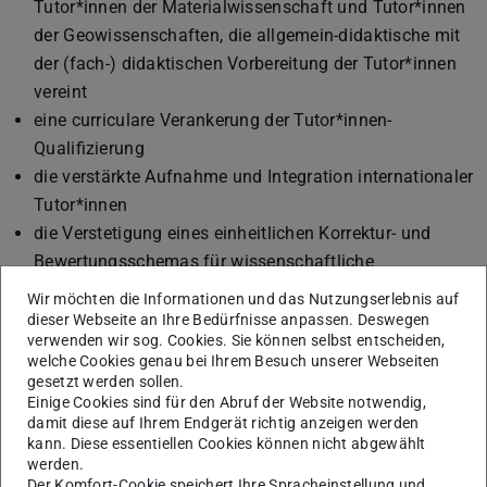
Tutor*innen der Materialwissenschaft und Tutor*innen
der Geowissenschaften, die allgemein-didaktische mit
der (fach-) didaktischen Vorbereitung der Tutor*innen
vereint
eine curriculare Verankerung der Tutor*innen-
Qualifizierung
die verstärkte Aufnahme und Integration internationaler
Tutor*innen
die Verstetigung eines einheitlichen Korrektur- und
Bewertungsschemas für wissenschaftliche
Laborprotokolle
Wir möchten die Informationen und das Nutzungserlebnis auf
Einführung von Peer-Hospitationen
dieser Webseite an Ihre Bedürfnisse anpassen. Deswegen
verwenden wir sog. Cookies. Sie können selbst entscheiden,
Zu Beginn des Projekts existierten unterschiedlich
welche Cookies genau bei Ihrem Besuch unserer Webseiten
gesetzt werden sollen.
ausgearbeitete Schulungs- und Begleitformate. Diese
Einige Cookies sind für den Abruf der Website notwendig,
wurden im Projektverlauf zu einem umfassenden,
damit diese auf Ihrem Endgerät richtig anzeigen werden
fachbereichsweit geltenden Qualifizierungsangebot
kann. Diese essentiellen Cookies können nicht abgewählt
werden.
ausgearbeitet, welches die Tutor*innen mit einer
Der Komfort-Cookie speichert Ihre Spracheinstellung und