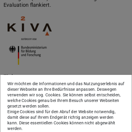
Evaluation flankiert.
Zielsetzung:
Wir möchten die Informationen und das Nutzungserlebnis auf
1. die Wirkungen und Erfolge des Projekts zu analysieren
dieser Webseite an Ihre Bedürfnisse anpassen. Deswegen
sowie mögliche Limitationen bereits während der Laufzeit
verwenden wir sog. Cookies. Sie können selbst entscheiden,
aufzudecken und zu beheben.
welche Cookies genau bei Ihrem Besuch unserer Webseiten
gesetzt werden sollen.
2. zu einer Organisationsentwicklung beizutragen, die
Einige Cookies sind für den Abruf der Website notwendig,
damit diese auf Ihrem Endgerät richtig anzeigen werden
auch nach Projektende sicherstellt, dass die KI²VA-
kann. Diese essentiellen Cookies können nicht abgewählt
Innovationen und Qualitätsmerkmale auch über das
werden.