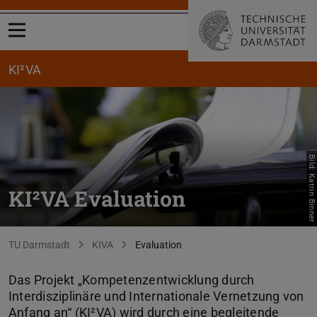
Menü öffnen
KI²VA
Bild: Katrin Binner
KI²VA Evaluation
Sie befinden sich hier:
TU Darmstadt
KIVA
Evaluation
Das Projekt „Kompetenzentwicklung durch
Interdisziplinäre und Internationale Vernetzung von
Anfang an“ (KI²VA) wird durch eine begleitende